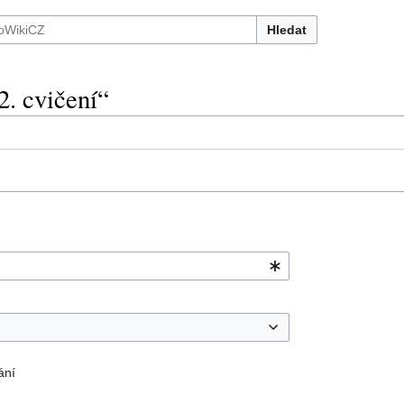
Hledat
2. cvičení“
ání