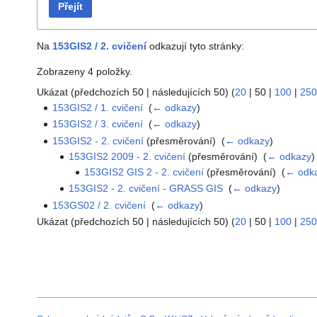
Přejít
Na
153GIS2 / 2. cvičení
odkazují tyto stránky:
Zobrazeny 4 položky.
Ukázat (
předchozích 50
|
následujících 50
) (
20
|
50
|
100
|
250
153GIS2 / 1. cvičení
‎
(
← odkazy
)
153GIS2 / 3. cvičení
‎
(
← odkazy
)
153GIS2 - 2. cvičení
(přesměrování) ‎
(
← odkazy
)
153GIS2 2009 - 2. cvičení
(přesměrování) ‎
(
← odkazy
)
153GIS2 GIS 2 - 2. cvičení
(přesměrování) ‎
(
← odk
153GIS2 - 2. cvičení - GRASS GIS
‎
(
← odkazy
)
153GS02 / 2. cvičení
‎
(
← odkazy
)
Ukázat (
předchozích 50
|
následujících 50
) (
20
|
50
|
100
|
250