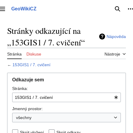
Přeskočit
na
GeoWikiCZ
Hlavní menu
Hledat
O
obsah
Stránky odkazující na
Nápověda
„153GIS1 / 7. cvičení“
Stránka
Diskuse
Nástroje
←
153GIS1 / 7. cvičení
Odkazuje sem
Stránka:
Jmenný prostor:
všechny
Skrýt vložení
Skrýt odkazy