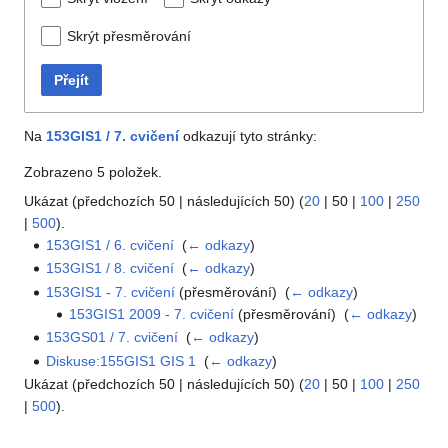
Skrýt přesměrování
Přejít
Na
153GIS1 / 7. cvičení
odkazují tyto stránky:
Zobrazeno 5 položek.
Ukázat (
předchozích 50
|
následujících 50
) (
20
|
50
|
100
|
250
|
500
).
153GIS1 / 6. cvičení
‎
(
← odkazy
)
153GIS1 / 8. cvičení
‎
(
← odkazy
)
153GIS1 - 7. cvičení
(přesměrování) ‎
(
← odkazy
)
153GIS1 2009 - 7. cvičení
(přesměrování) ‎
(
← odkazy
)
153GS01 / 7. cvičení
‎
(
← odkazy
)
Diskuse:155GIS1 GIS 1
‎
(
← odkazy
)
Ukázat (
předchozích 50
|
následujících 50
) (
20
|
50
|
100
|
250
|
500
).