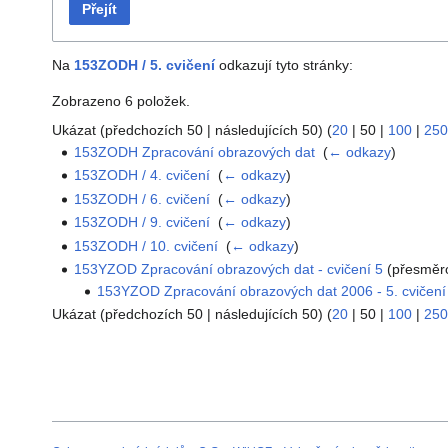
Přejít
Na
153ZODH / 5. cvičení
odkazují tyto stránky:
Zobrazeno 6 položek.
Ukázat (
předchozích 50
|
následujících 50
) (
20
|
50
|
100
|
250
153ZODH Zpracování obrazových dat
‎
(
← odkazy
)
153ZODH / 4. cvičení
‎
(
← odkazy
)
153ZODH / 6. cvičení
‎
(
← odkazy
)
153ZODH / 9. cvičení
‎
(
← odkazy
)
153ZODH / 10. cvičení
‎
(
← odkazy
)
153YZOD Zpracování obrazových dat - cvičení 5
(přesměro
153YZOD Zpracování obrazových dat 2006 - 5. cvičení
Ukázat (
předchozích 50
|
následujících 50
) (
20
|
50
|
100
|
250