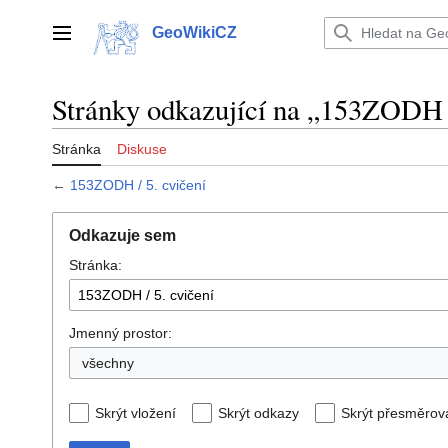
Přeskočit
na
GeoWikiCZ
Hlavní menu
obsah
Stránky odkazující na „153ZODH /
Stránka
Diskuse
←
153ZODH / 5. cvičení
Odkazuje sem
Stránka:
Jmenný prostor:
všechny
Skrýt vložení
Skrýt odkazy
Skrýt přesměrov