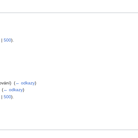
|
500
).
vání) ‎
(
← odkazy
)
‎
(
← odkazy
)
|
500
).