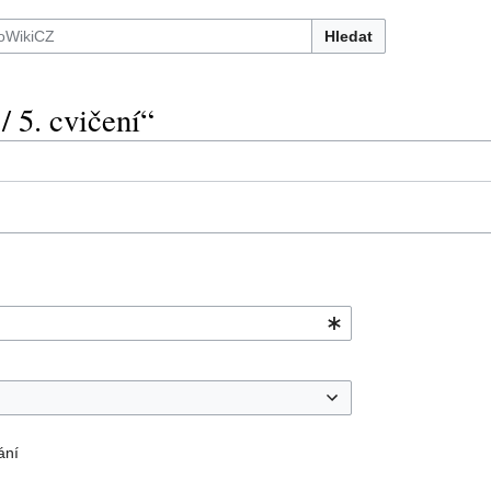
Hledat
 5. cvičení“
ání