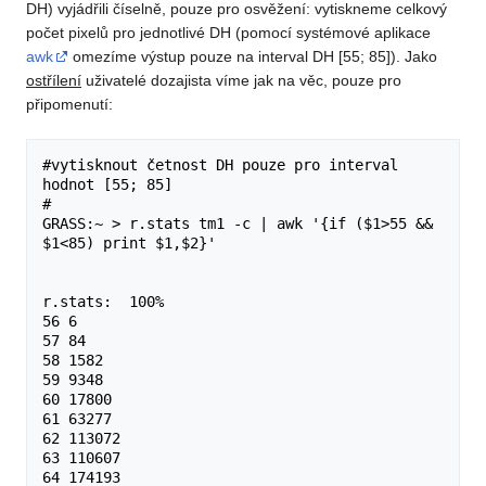
DH) vyjádřili číselně, pouze pro osvěžení: vytiskneme celkový
počet pixelů pro jednotlivé DH (pomocí systémové aplikace
awk
omezíme výstup pouze na interval DH [55; 85]). Jako
ostřílení
uživatelé dozajista víme jak na věc, pouze pro
připomenutí:
#vytisknout četnost DH pouze pro interval 
hodnot [55; 85]

#

GRASS:~ > r.stats tm1 -c | awk '{if ($1>55 && 
$1<85) print $1,$2}'

r.stats:  100%

56 6

57 84

58 1582

59 9348

60 17800

61 63277

62 113072

63 110607

64 174193
