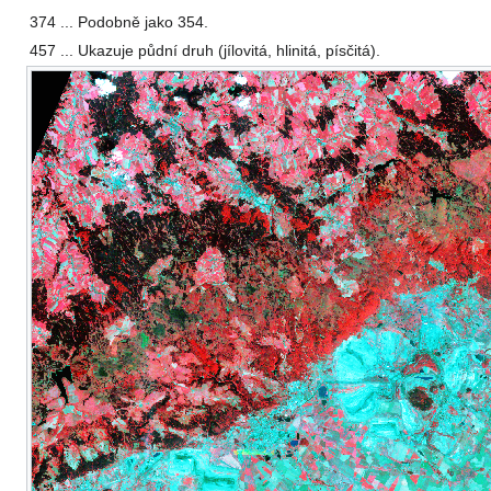
374
...
Podobně jako 354.
457
...
Ukazuje půdní druh (jílovitá, hlinitá, písčitá).