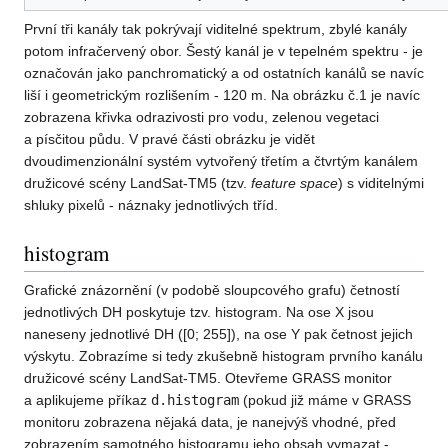
První tři kanály tak pokrývají viditelné spektrum, zbylé kanály
potom infračervený obor. Šestý kanál je v tepelném spektru - je
označován jako panchromatický a od ostatních kanálů se navíc
liší i geometrickým rozlišením - 120 m. Na obrázku č.1 je navíc
zobrazena křivka odrazivosti pro vodu, zelenou vegetaci
a písčitou půdu. V pravé části obrázku je vidět
dvoudimenzionální systém vytvořený třetím a čtvrtým kanálem
družicové scény LandSat-TM5 (tzv.
feature space
) s viditelnými
shluky pixelů - náznaky jednotlivých tříd.
histogram
Grafické znázornění (v podobě sloupcového grafu) četností
jednotlivých DH poskytuje tzv. histogram. Na ose X jsou
naneseny jednotlivé DH ([0; 255]), na ose Y pak četnost jejich
výskytu. Zobrazíme si tedy zkušebně histogram prvního kanálu
družicové scény LandSat-TM5. Otevřeme GRASS monitor
a aplikujeme příkaz
d.histogram
(pokud již máme v GRASS
monitoru zobrazena nějaká data, je nanejvýš vhodné, před
zobrazením samotného histogramu jeho obsah vymazat -