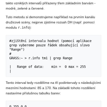
takto vzniklých intervalů přiřazeny třem základním barvám -
modré, zelené a červené.
Tuto metodu si demonstrujeme například na prvním kanálu
družicové scény, nejprve zjistíme rozsah DH (např. pomocí
modulu
r.info
):
#zjištění intervalu hodnot (pomocí aplikace 
grep vybereme pouze řádek obsahující slovo 
"Range")

#

GRASS:~ > r.info tm1 | grep Range

|   Range of data:    min =  0 max = 255                                     
Tento interval tedy rozdělíme na tři podintervaly s následujícími
mezními hodnotami: 85 a 170. Na základě tohoto rozdělení
nastavíme příslušnou tabulku barev:
0 255 0 0
