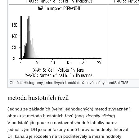
Obr č.4: Histogramy jednotlivých kanálů družicové scény LandSat-TM5
metoda hustotních řezů
Jednou ze základních (velmi jednoduchých) metod zvýraznění
obrazu je metoda hustotních řezů (ang.
density slicing
).
V podstatě jde pouze o nastavení vhodné tabulky barev -
jednotlivým DH jsou přiřazeny dané barevné hodnoty. Interval
DH kanálu je rozdělen na tři podintervaly a mezní hodnoty