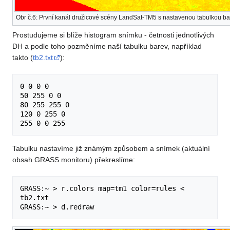
Obr č.6: První kanál družicové scény LandSat-TM5 s nastavenou tabulkou bare
Prostudujeme si blíže histogram snímku - četnosti jednotlivých
DH a podle toho pozměníme naší tabulku barev, například
takto (
tb2.txt
):
0 0 0 0

50 255 0 0

80 255 255 0

120 0 255 0

Tabulku nastavíme již známým způsobem a snímek (aktuální
obsah GRASS monitoru) překreslíme:
GRASS:~ > r.colors map=tm1 color=rules < 
tb2.txt
