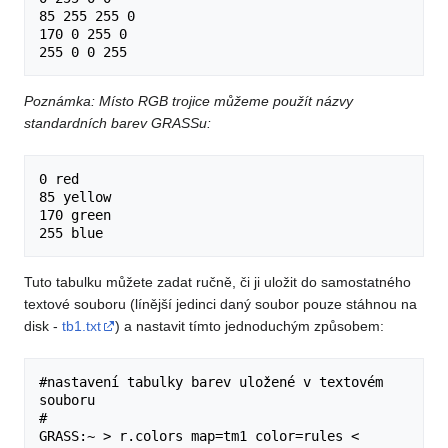
85 255 255 0

170 0 255 0

Poznámka: Místo RGB trojice můžeme použít názvy
standardních barev GRASSu:
0 red

85 yellow

170 green

Tuto tabulku můžete zadat ručně, či ji uložit do samostatného
textové souboru (línější jedinci daný soubor pouze stáhnou na
disk -
tb1.txt
) a nastavit tímto jednoduchým způsobem:
#nastavení tabulky barev uložené v textovém 
souboru

#

GRASS:~ > r.colors map=tm1 color=rules < 