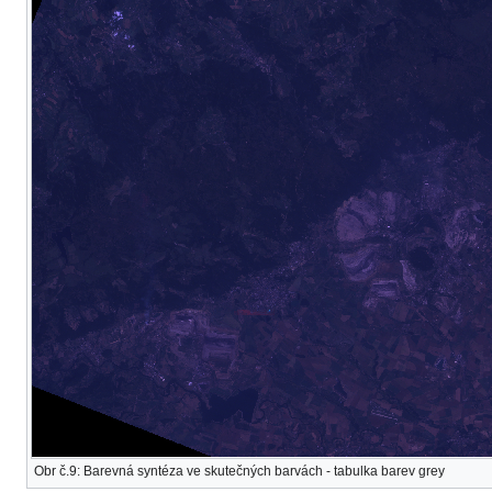
Obr č.9: Barevná syntéza ve skutečných barvách - tabulka barev grey