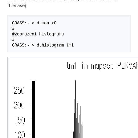
d.erase
):
GRASS:~ > d.mon x0

#

#zobrazení histogramu

#
