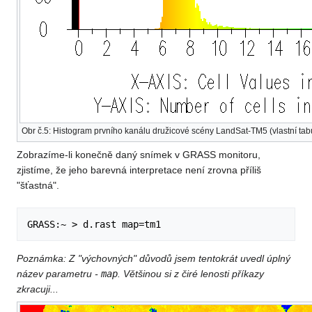
Obr č.5: Histogram prvního kanálu družicové scény LandSat-TM5 (vlastní tab
Zobrazíme-li konečně daný snímek v GRASS monitoru,
zjistíme, že jeho barevná interpretace není zrovna příliš
"šťastná".
Poznámka: Z "výchovných" důvodů jsem tentokrát uvedl úplný
název parametru -
map
. Většinou si z čiré lenosti příkazy
zkracuji...