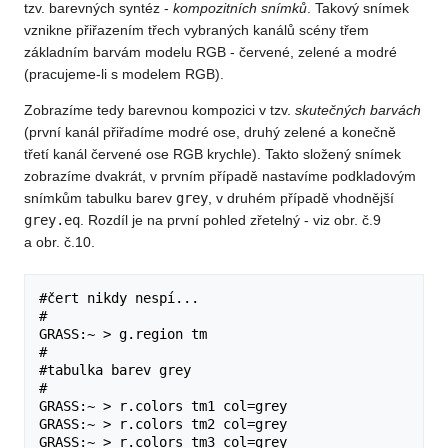
tzv. barevných syntéz -
kompozitních snímků
. Takový snímek
vznikne přiřazením třech vybraných kanálů scény třem
základním barvám modelu RGB - červené, zelené a modré
(pracujeme-li s modelem RGB).
Zobrazíme tedy barevnou kompozici v tzv.
skutečných barvách
(první kanál přiřadíme modré ose, druhý zelené a konečně
třetí kanál červené ose RGB krychle). Takto složený snímek
zobrazíme dvakrát, v prvním případě nastavíme podkladovým
snímkům tabulku barev
grey
, v druhém případě vhodnější
grey.eq
. Rozdíl je na první pohled zřetelný - viz obr. č.9
a obr. č.10.
#čert nikdy nespí...

#

GRASS:~ > g.region tm

#

#tabulka barev grey

#

GRASS:~ > r.colors tm1 col=grey

GRASS:~ > r.colors tm2 col=grey
