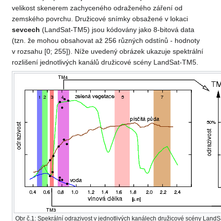
velikost skenerem zachyceného odraženého záření od
zemského povrchu. Družicové snímky obsažené v lokaci
sevcech
(LandSat-TM5) jsou kódovány jako 8-bitová data
(tzn. že mohou obsahovat až 256 různých odstínů - hodnoty
v rozsahu [0; 255]). Níže uvedený obrázek ukazuje spektrální
rozlišení jednotlivých kanálů družicové scény LandSat-TM5.
Obr č.1: Spekrální odrazivost v jednotlivých kanálech družicové scény Land