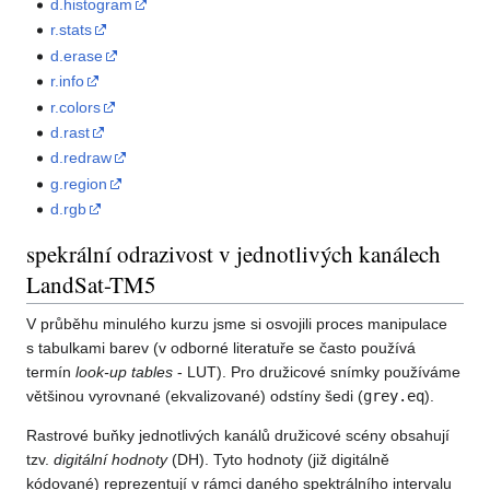
d.histogram
r.stats
d.erase
r.info
r.colors
d.rast
d.redraw
g.region
d.rgb
spekrální odrazivost v jednotlivých kanálech
LandSat-TM5
V průběhu minulého kurzu jsme si osvojili proces manipulace
s tabulkami barev (v odborné literatuře se často používá
termín
look-up tables
- LUT). Pro družicové snímky používáme
většinou vyrovnané (ekvalizované) odstíny šedi (
grey.eq
).
Rastrové buňky jednotlivých kanálů družicové scény obsahují
tzv.
digitální hodnoty
(DH). Tyto hodnoty (již digitálně
kódované) reprezentují v rámci daného spektrálního intervalu