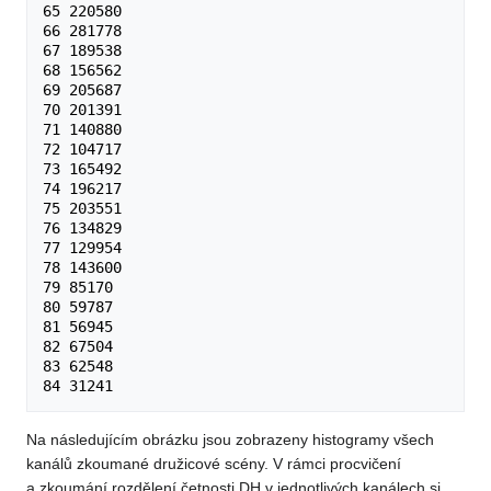
65 220580

66 281778

67 189538

68 156562

69 205687

70 201391

71 140880

72 104717

73 165492

74 196217

75 203551

76 134829

77 129954

78 143600

79 85170

80 59787

81 56945

82 67504

83 62548

Na následujícím obrázku jsou zobrazeny histogramy všech
kanálů zkoumané družicové scény. V rámci procvičení
a zkoumání rozdělení četnosti DH v jednotlivých kanálech si