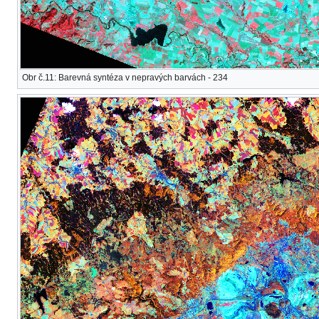
Obr č.11: Barevná syntéza v nepravých barvách - 234