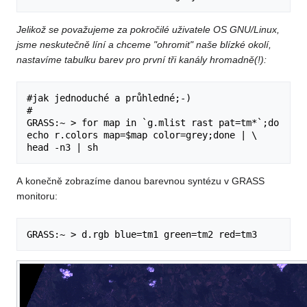
Jelikož se považujeme za pokročilé uživatele OS GNU/Linux,
jsme neskutečně líní a chceme "ohromit" naše blízké okolí,
nastavíme tabulku barev pro první tři kanály hromadně(!):
#jak jednoduché a průhledné;-)

#

GRASS:~ > for map in `g.mlist rast pat=tm*`;do 
echo r.colors map=$map color=grey;done | \

A konečně zobrazíme danou barevnou syntézu v GRASS
monitoru: