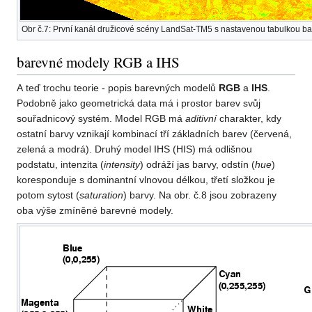
Obr č.7: První kanál družicové scény LandSat-TM5 s nastavenou tabulkou bare
barevné modely RGB a IHS
A teď trochu teorie - popis barevných modelů
RGB
a
IHS
.
Podobně jako geometrická data má i prostor barev svůj
souřadnicový systém. Model RGB má
aditivní
charakter, kdy
ostatní barvy vznikají kombinací tří základních barev (červená,
zelená a modrá). Druhý model IHS (HIS) má odlišnou
podstatu, intenzita (
intensity
) odráží jas barvy, odstín (
hue
)
koresponduje s dominantní vlnovou délkou, třetí složkou je
potom sytost (
saturation
) barvy. Na obr. č.8 jsou zobrazeny
oba výše zmíněné barevné modely.