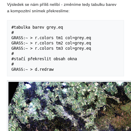
Výsledek se nám příliš nelíbí - změníme tedy tabulku barev
a kompozitní snímek překreslíme:
#tabulka barev grey.eq

#

GRASS:~ > r.colors tm1 col=grey.eq

GRASS:~ > r.colors tm2 col=grey.eq

GRASS:~ > r.colors tm3 col=grey.eq

#

#stačí překreslit obsah okna

#
