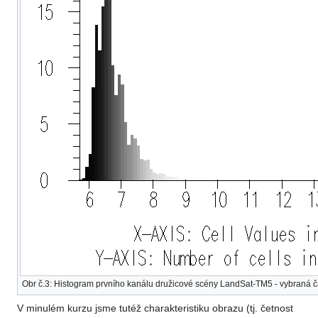
Obr č.3: Histogram prvního kanálu družicové scény LandSat-TM5 - vybraná č
V minulém kurzu jsme tutéž charakteristiku obrazu (tj. četnost