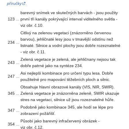
příručky
.
barevný snímek ve skutečných barvách - jsou použity
123
...
první tři kanály pokrývající interval viditelného světla -
viz obr. č.10.
Citlivý na zelenou vegetaci (znázorněno červenou
barvou), jehličnaté lesy jsou v tmavější odstínu než
234
...
listnaté. Silnice a vodní plochy jsou dobře rozeznatelné
- viz obr. č.11.
Zelená vegetace je zelená, ale jehličnany nejsou tak
243
...
dobře patrné jako na syntéze 234.
Asi nejlepší kombinace pro určení typu lesa. Dobře
247
...
použitelné pro mapování těžebních ploch a silnic.
Obsahuje hlavní obrazové kanály (VIS, NIR, SWIR).
345
...
Zelená vegetace je znázorněna zeleně, SWIR ukazuje
stres na vegetaci, silnice už jsou rozeznatelné hůře.
Podobně jako kombinace 345, ale hodí se lépe pro
347
...
zobrazení požářišť.
Působí jako barevný infračervený obrázek -
354
...
viz obr. č.12.