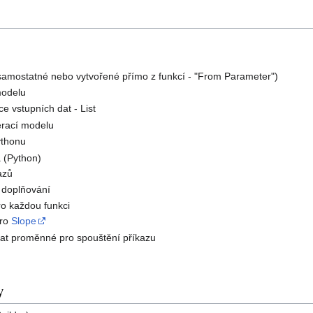
amostatné nebo vytvořené přímo z funkcí - "From Parameter")
modelu
ce vstupních dat - List
erací modelu
ythonu
 (Python)
azů
 doplňování
o každou funkci
pro
Slope
vat proměnné pro spouštění příkazu
y