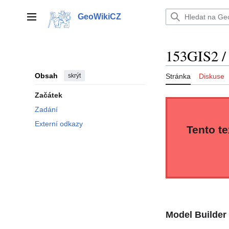
Přeskočit
na
GeoWikiCZ
Hlavní menu
obsah
153GIS2 / 
Obsah
skrýt
Stránka
Diskuse
Začátek
Zadání
Externí odkazy
Tento te
Model Builder 