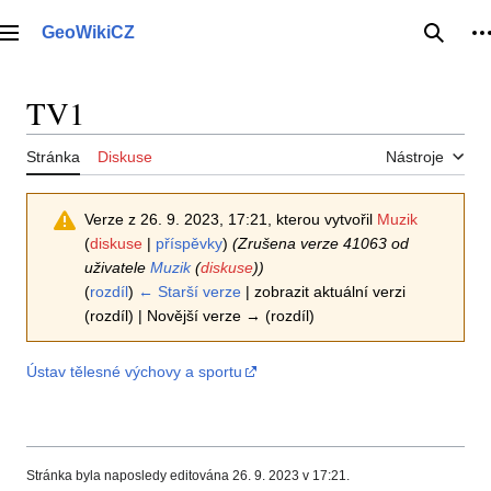
Přeskočit
na
GeoWikiCZ
Hlavní menu
Hledat
O
obsah
TV1
Stránka
Diskuse
Nástroje
Verze z 26. 9. 2023, 17:21, kterou vytvořil
Muzik
(
diskuse
|
příspěvky
)
(Zrušena verze 41063 od
uživatele
Muzik
(
diskuse
))
(
rozdíl
)
← Starší verze
| zobrazit aktuální verzi
(rozdíl) | Novější verze → (rozdíl)
Ústav tělesné výchovy a sportu
Stránka byla naposledy editována 26. 9. 2023 v 17:21.