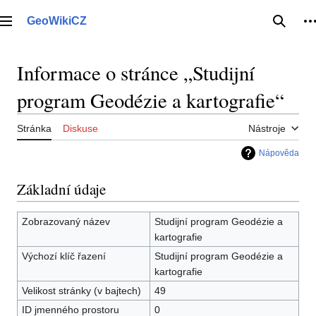
Přeskočit
na
GeoWikiCZ
Hlavní menu
Hledat
O
obsah
Informace o stránce „Studijní
program Geodézie a kartografie“
Stránka
Diskuse
Nástroje
Nápověda
Základní údaje
Zobrazovaný název
Studijní program Geodézie a
kartografie
Výchozí klíč řazení
Studijní program Geodézie a
kartografie
Velikost stránky (v bajtech)
49
ID jmenného prostoru
0