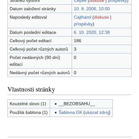
Stránku vytvořil
Cepek
(
diskuse
|
příspěvky
)
Datum založení stránky
10. 8. 2006, 10:00
Naposledy editoval
Cajthaml
(
diskuse
|
příspěvky
)
Datum poslední editace
6. 10. 2020, 12:38
Celkový počet editací
186
Celkový počet různých autorů
3
Počet nedávných (90 dní)
0
editací
Nedávný počet různých autorů
0
Vlastnosti stránky
Kouzelné slovo (1)
__BEZOBSAHU__
Použitá šablona (1)
Šablona:GK
(
ukázat zdroj
)