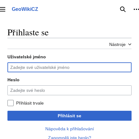
Přeskočit
na
GeoWikiCZ
Hlavní menu
Hledat
O
obsah
Přihlaste se
Nástroje
Uživatelské jméno
Heslo
Přihlásit trvale
Přihlásit se
Nápověda k přihlašování
Zapomněli jste heslo?