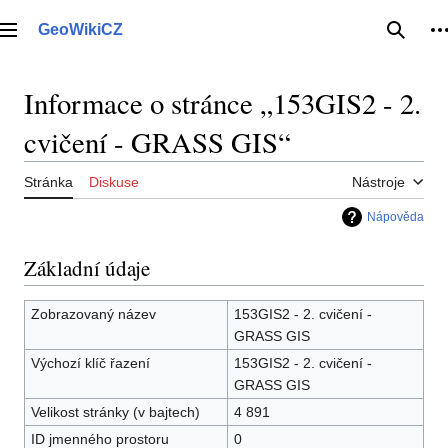
Přeskočit
na
GeoWikiCZ
Hlavní menu
Hledat
O
obsah
Informace o stránce „153GIS2 - 2.
cvičení - GRASS GIS“
Stránka
Diskuse
Nástroje
Nápověda
Základní údaje
Zobrazovaný název
153GIS2 - 2. cvičení -
GRASS GIS
Výchozí klíč řazení
153GIS2 - 2. cvičení -
GRASS GIS
Velikost stránky (v bajtech)
4 891
ID jmenného prostoru
0