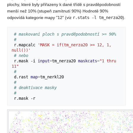
plochy, které byly přiřazeny k dané třídě s pravděpodobností
menší než 10% (stupeň zamítnutí 90%) Hodnotě 90%
odpovídá kategorie mapy "12" (viz
r.stats -l tm_nerza20
).
# maskovaní ploch s pravděpodobností >= 90%
#
r.mapcalc
'MASK = if(tm_nerza20 >= 12, 1, 
null())'
# nebo
r.mask
-i
input
=
tm_nerza20
maskcats
=
"1 thru 
11"
#
d.rast
map
=
#
# deaktivace masky
#
r.mask