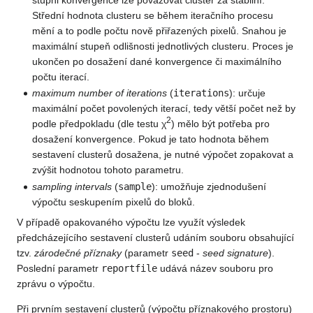
Střední hodnota clusteru se během iteračního procesu
mění a to podle počtu nově přiřazených pixelů. Snahou je
maximální stupeň odlišnosti jednotlivých clusteru. Proces je
ukončen po dosažení dané konvergence či maximálního
počtu iterací.
maximum number of iterations
(
iterations
): určuje
maximální počet povolených iterací, tedy větší počet než by
2
podle předpokladu (dle testu χ
) mělo být potřeba pro
dosažení konvergence. Pokud je tato hodnota během
sestavení clusterů dosažena, je nutné výpočet zopakovat a
zvýšit hodnotou tohoto parametru.
sampling intervals
(
sample
): umožňuje zjednodušení
výpočtu seskupením pixelů do bloků.
V případě opakovaného výpočtu lze využít výsledek
předcházejícího sestavení clusterů udáním souboru obsahující
tzv.
zárodečné příznaky
(parametr
seed
-
seed signature
).
Poslední parametr
reportfile
udává název souboru pro
zprávu o výpočtu.
Při prvním sestavení clusterů (výpočtu příznakového prostoru)