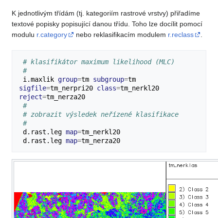
K jednotlivým třídám (tj. kategoriím rastrové vrstvy) přiřadíme
textové popisky popisující danou třídu. Toho lze docílit pomocí
modulu
r.category
nebo reklasifikacím modulem
r.reclass
.
# klasifikátor maximum likelihood (MLC)
#
i.maxlik
group
=
tm
subgroup
=
tm
sigfile
=
tm_nerpri20
class
=
tm_nerkl20
reject
=
#
# zobrazit výsledek neřízené klasifikace
#
d.rast.leg
map
=
d.rast.leg
map
=