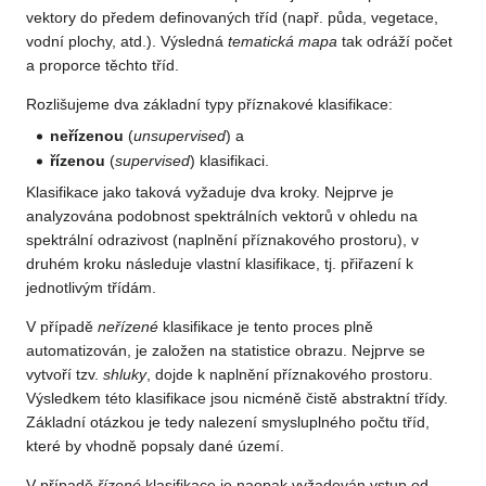
vektory do předem definovaných tříd (např. půda, vegetace,
vodní plochy, atd.). Výsledná
tematická mapa
tak odráží počet
a proporce těchto tříd.
Rozlišujeme dva základní typy příznakové klasifikace:
neřízenou
(
unsupervised
) a
řízenou
(
supervised
) klasifikaci.
Klasifikace jako taková vyžaduje dva kroky. Nejprve je
analyzována podobnost spektrálních vektorů v ohledu na
spektrální odrazivost (naplnění příznakového prostoru), v
druhém kroku následuje vlastní klasifikace, tj. přiřazení k
jednotlivým třídám.
V případě
neřízené
klasifikace je tento proces plně
automatizován, je založen na statistice obrazu. Nejprve se
vytvoří tzv.
shluky
, dojde k naplnění příznakového prostoru.
Výsledkem této klasifikace jsou nicméně čistě abstraktní třídy.
Základní otázkou je tedy nalezení smysluplného počtu tříd,
které by vhodně popsaly dané území.
V případě
řízené
klasifikace je naopak vyžadován vstup od