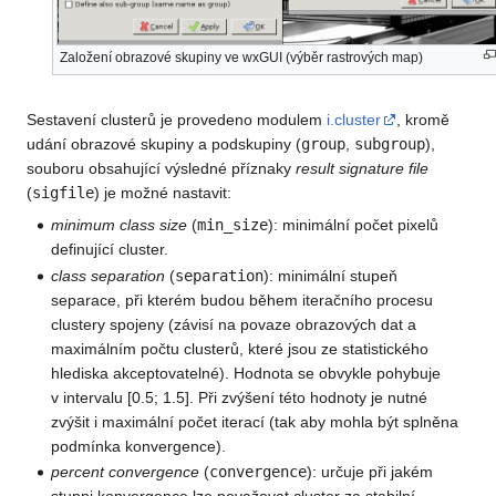
Založení obrazové skupiny ve wxGUI (výběr rastrových map)
Sestavení clusterů je provedeno modulem
i.cluster
, kromě
udání obrazové skupiny a podskupiny (
group
,
subgroup
),
souboru obsahující výsledné příznaky
result signature file
(
sigfile
) je možné nastavit:
minimum class size
(
min_size
): minimální počet pixelů
definující cluster.
class separation
(
separation
): minimální stupeň
separace, při kterém budou během iteračního procesu
clustery spojeny (závisí na povaze obrazových dat a
maximálním počtu clusterů, které jsou ze statistického
hlediska akceptovatelné). Hodnota se obvykle pohybuje
v intervalu [0.5; 1.5]. Při zvýšení této hodnoty je nutné
zvýšit i maximální počet iterací (tak aby mohla být splněna
podmínka konvergence).
percent convergence
(
convergence
): určuje při jakém
stupni konvergence lze považovat cluster za stabilní.