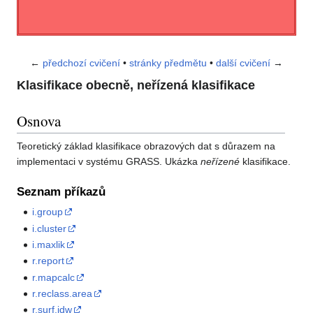
←
předchozí cvičení
•
stránky předmětu
•
další cvičení
→
Klasifikace obecně, neřízená klasifikace
Osnova
Teoretický základ klasifikace obrazových dat s důrazem na
implementaci v systému GRASS. Ukázka
neřízené
klasifikace.
Seznam příkazů
i.group
i.cluster
i.maxlik
r.report
r.mapcalc
r.reclass.area
r.surf.idw