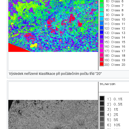
Výsledek neřízené klasifikace při počátečním počtu tříd "20"