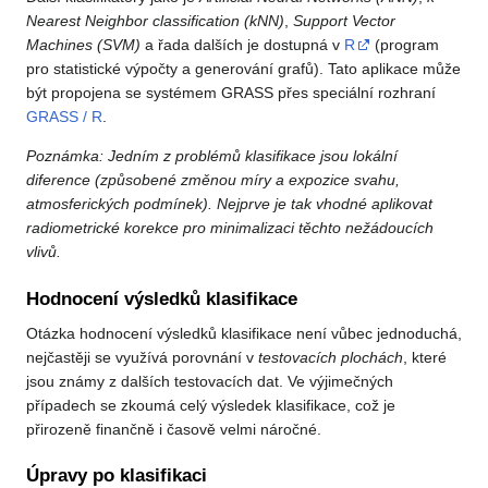
Nearest Neighbor classification (kNN)
,
Support Vector
Machines (SVM)
a řada dalších je dostupná v
R
(program
pro statistické výpočty a generování grafů). Tato aplikace může
být propojena se systémem GRASS přes speciální rozhraní
GRASS / R
.
Poznámka: Jedním z problémů klasifikace jsou lokální
diference (způsobené změnou míry a expozice svahu,
atmosferických podmínek). Nejprve je tak vhodné aplikovat
radiometrické korekce pro minimalizaci těchto nežádoucích
vlivů.
Hodnocení výsledků klasifikace
Otázka hodnocení výsledků klasifikace není vůbec jednoduchá,
nejčastěji se využívá porovnání v
testovacích plochách
, které
jsou známy z dalších testovacích dat. Ve výjimečných
případech se zkoumá celý výsledek klasifikace, což je
přirozeně finančně i časově velmi náročné.
Úpravy po klasifikaci