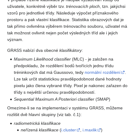
uživatele, konkrétně výběr tzv.
trénovacích ploch
, tzn. jakýchsi
vzorů pro jednotlivé třídy. Následuje výpočet příznakového
prostoru a pak vlastní klasifikace. Statistika obrazových dat je
tak přímo ovlivněna výběrem trénovacího souboru, uživatel má
tak možnost ovlivnit nejen počet výsledných tříd ale i jejich
význam.
GRASS nabízí dva obecné
klasifikátory
:
Maximum Likelihood classifier
(MLC) - je založen na
předpokladu, že rozdělení bodů tvořících jednu třídu
tréninkových dat má Gaussovo, tedy
normální rozdělení
.
Lze tak určit statistickou pravděpodobnost dané hodnoty
pixelu jako člena vybrané třídy. Pixel je nakonec zařazen do
třídy s největší určenou pravděpodobností.
Sequential Maximum A Posteriori classifier
(SMAP)
Omezíme-li se na implementaci v systému GRASS, můžeme
rozlišit dvě hlavní skupiny (viz tab. č.1):
radiometrická klasifikace
neřízená klasifikace
(
i.cluster
,
i.maxlik
)