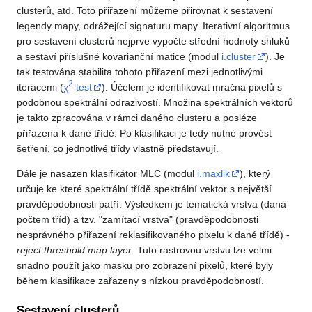
clusterů, atd. Toto přiřazení můžeme přirovnat k sestavení
legendy mapy, odrážející signaturu mapy. Iterativní algoritmus
pro sestavení clusterů nejprve vypočte střední hodnoty shluků
a sestaví příslušné kovarianční matice (modul
i.cluster
). Je
tak testována stabilita tohoto přiřazení mezi jednotlivými
2
iteracemi (
χ
test
). Účelem je identifikovat mračna pixelů s
podobnou spektrální odrazivostí. Množina spektrálních vektorů
je takto zpracována v rámci daného clusteru a posléze
přiřazena k dané třídě. Po klasifikaci je tedy nutné provést
šetření, co jednotlivé třídy vlastně představují.
Dále je nasazen klasifikátor MLC (modul
i.maxlik
), který
určuje ke které spektrální třídě spektrální vektor s největší
pravděpodobnosti patří. Výsledkem je tematická vrstva (daná
počtem tříd) a tzv. "zamítací vrstva" (pravděpodobnosti
nesprávného přiřazení reklasifikovaného pixelu k dané třídě) -
reject threshold map layer
. Tuto rastrovou vrstvu lze velmi
snadno použít jako masku pro zobrazení pixelů, které byly
během klasifikace zařazeny s nízkou pravděpodobností.
Sestavení clusterů