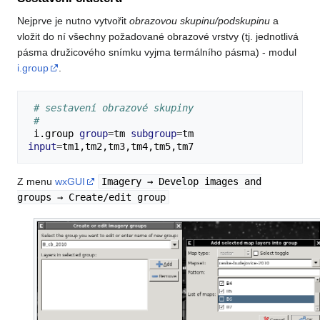
Nejprve je nutno vytvořit
obrazovou skupinu/podskupinu
a
vložit do ní všechny požadované obrazové vrstvy (tj. jednotlivá
pásma družicového snímku vyjma termálního pásma) - modul
i.group
.
# sestavení obrazové skupiny
#
i.group
group
=
tm
subgroup
=
tm
input
=
Z menu
wxGUI
Imagery → Develop images and
groups → Create/edit group