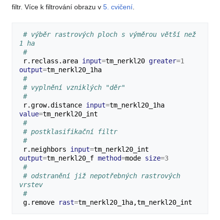
filtr. Více k filtrování obrazu v
5. cvičení
.
# výběr rastrových ploch s výměrou větší než 
1 ha
#
r.reclass.area
input
=
tm_nerkl20
greater
=
1
output
=
#
# vyplnění vzniklých "děr"
#
r.grow.distance
input
=
tm_nerkl20_1ha
value
=
#
# postklasifikační filtr
#
r.neighbors
input
=
tm_nerkl20_int
output
=
tm_nerkl20_f
method
=
mode
size
=
3
#
# odstranění již nepotřebných rastrových 
vrstev
#
g.remove
rast
=