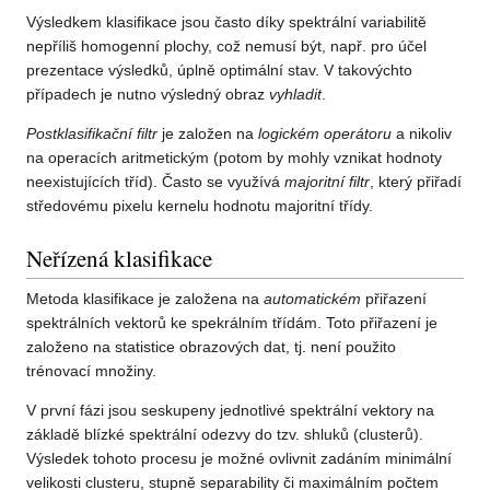
Výsledkem klasifikace jsou často díky spektrální variabilitě
nepříliš homogenní plochy, což nemusí být, např. pro účel
prezentace výsledků, úplně optimální stav. V takovýchto
případech je nutno výsledný obraz
vyhladit
.
Postklasifikační filtr
je založen na
logickém operátoru
a nikoliv
na operacích aritmetickým (potom by mohly vznikat hodnoty
neexistujících tříd). Často se využívá
majoritní filtr
, který přiřadí
středovému pixelu kernelu hodnotu majoritní třídy.
Neřízená klasifikace
Metoda klasifikace je založena na
automatickém
přiřazení
spektrálních vektorů ke spekrálním třídám. Toto přiřazení je
založeno na statistice obrazových dat, tj. není použito
trénovací množiny.
V první fázi jsou seskupeny jednotlivé spektrální vektory na
základě blízké spektrální odezvy do tzv. shluků (clusterů).
Výsledek tohoto procesu je možné ovlivnit zadáním minimální
velikosti clusteru, stupně separability či maximálním počtem