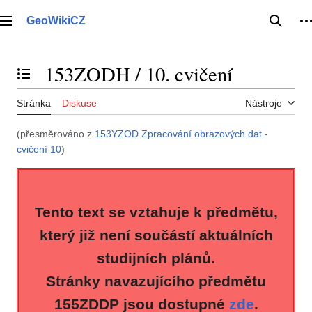
Přeskočit
na
GeoWikiCZ
Hlavní menu
Hledat
O
obsah
153ZODH / 10. cvičení
Přepnout obsah
Stránka
Diskuse
Nástroje
(přesměrováno z
153YZOD Zpracování obrazových dat -
cvičení 10
)
Tento text se vztahuje k předmětu,
který již není součástí aktuálních
studijních plánů.
Stránky navazujícího předmětu
155ZDDP jsou dostupné
zde
.