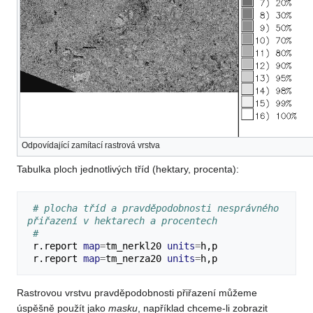
Odpovídající zamítací rastrová vrstva
Tabulka ploch jednotlivých tříd (hektary, procenta):
# plocha tříd a pravděpodobnosti nesprávného 
přiřazení v hektarech a procentech
#
r.report
map
=
tm_nerkl20
units
=
h,p
r.report
map
=
tm_nerza20
units
=
Rastrovou vrstvu pravděpodobnosti přiřazení můžeme
úspěšně použít jako
masku
, například chceme-li zobrazit