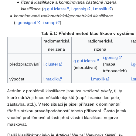
řízená klasifikace
a
kombinovaná částečně řízená
klasifikace
(
g.gui.iclass
,
i.gensig
,
i.maxlik
)
kombinovaná radiometrická/geometrická klasifikace
(
i.gensigset
,
i.smap
)
Tab č.1: Přehled metod klasifikace v systém
radiometrická
radiomerická
ra
neřízená
řízená
i.gensig
g.gui.iclass
předzpracování
i.cluster
(mapa
i.
(interaktivní)
trénovacích)
výpočet
i.maxlik
i.maxlik
i.
Jedním z problémů klasifikace jsou tzv.
smíšené pixely
, tj. ty
které odrážejí hned několik objektů (např. hranice les-pole,
zástavba, atd.). V této situaci je pixel přiřazen k dominantní
třídě s nízkou pravděpodobností tohoto přiřazení. Často je tak
vhodné problémové oblasti před vlastní klasifikací nejprve
maskovat.
Další klasifikátory jako je
Artificial Neural Networks (ANN)
,
k-