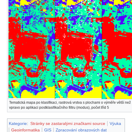
Tematická mapa po klasifikaci, rastrová vrstva s plochami o výměře větší než 
vpravo po aplikaci postklasifikačního filtru (modus), počet tříd 5
Kategorie
:
Stránky se zastaralými značkami source
Výuka
Geoinformatika
GIS
Zpracování obrazových dat