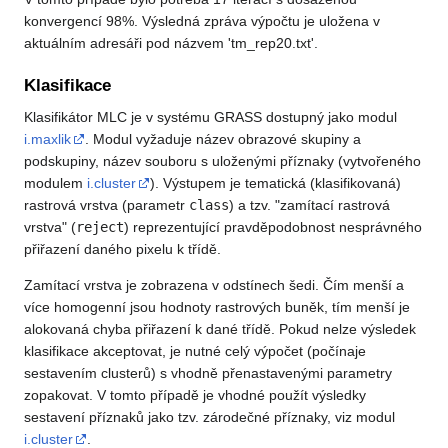
konvergencí 98%. Výsledná zpráva výpočtu je uložena v
aktuálním adresáři pod názvem 'tm_rep20.txt'.
Klasifikace
Klasifikátor MLC je v systému GRASS dostupný jako modul
i.maxlik
. Modul vyžaduje název obrazové skupiny a
podskupiny, název souboru s uloženými příznaky (vytvořeného
modulem
i.cluster
). Výstupem je tematická (klasifikovaná)
rastrová vrstva (parametr
class
) a tzv. "zamítací rastrová
vrstva" (
reject
) reprezentující pravděpodobnost nesprávného
přiřazení daného pixelu k třídě.
Zamítací vrstva je zobrazena v odstínech šedi. Čím menší a
více homogenní jsou hodnoty rastrových buněk, tím menší je
alokovaná chyba přiřazení k dané třídě. Pokud nelze výsledek
klasifikace akceptovat, je nutné celý výpočet (počínaje
sestavením clusterů) s vhodně přenastavenými parametry
zopakovat. V tomto případě je vhodné použít výsledky
sestavení příznaků jako tzv. zárodečné příznaky, viz modul
i.cluster
.