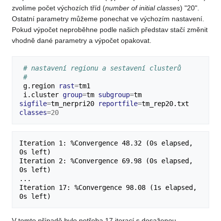
zvolíme počet výchozích tříd (
number of initial classes
) "20".
Ostatní parametry můžeme ponechat ve výchozím nastavení.
Pokud výpočet neproběhne podle našich představ stačí změnit
vhodně dané parametry a výpočet opakovat.
# nastavení regionu a sestavení clusterů
#
g.region
rast
=
i.cluster
group
=
tm
subgroup
=
tm
sigfile
=
tm_nerpri20
reportfile
=
tm_rep20.txt
classes
=
20
Iteration 1: %Convergence 48.32 (0s elapsed, 
0s left)

Iteration 2: %Convergence 69.98 (0s elapsed, 
0s left)

...

Iteration 17: %Convergence 98.08 (1s elapsed, 
V tomto případě bylo potřeba 17 iterací s dosaženou