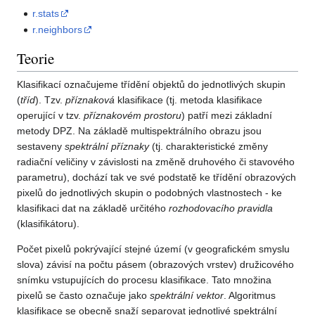
r.stats
r.neighbors
Teorie
Klasifikací označujeme třídění objektů do jednotlivých skupin
(
tříd
). Tzv.
příznaková
klasifikace (tj. metoda klasifikace
operující v tzv.
příznakovém prostoru
) patří mezi základní
metody DPZ. Na základě multispektrálního obrazu jsou
sestaveny
spektrální příznaky
(tj. charakteristické změny
radiační veličiny v závislosti na změně druhového či stavového
parametru), dochází tak ve své podstatě ke třídění obrazových
pixelů do jednotlivých skupin o podobných vlastnostech - ke
klasifikaci dat na základě určitého
rozhodovacího pravidla
(klasifikátoru).
Počet pixelů pokrývající stejné území (v geografickém smyslu
slova) závisí na počtu pásem (obrazových vrstev) družicového
snímku vstupujících do procesu klasifikace. Tato množina
pixelů se často označuje jako
spektrální vektor
. Algoritmus
klasifikace se obecně snaží separovat jednotlivé spektrální