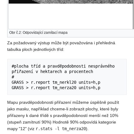
Obr č.2: Odpovídající zamítací mapa
Za požadovaný výstup může být považována i přehledná
tabulka ploch jednotlivých tříd:
#plocha tříd a pravděpodobnosti nesprávného 
přiřazení v hektarech a procentech

#

GRASS > r.report tm_nerkl20 units=h,p 

Mapu pravděpodobnosti přiřazení můžeme úspěšně použít
jako
masku
, například chceme-li zobrazit plochy, které byly
přiřazeny k dané třídě s pravděpodobností menší než 10%
(stupeň zamítnutí 90%) Hodnotě 90% odpovídá kategorie
mapy "12" (viz
r.stats -l tm_nerza20
).