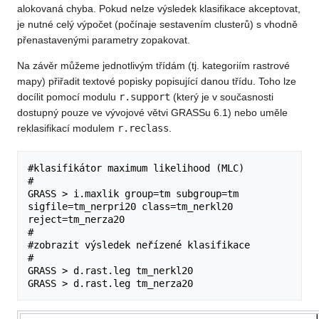
alokovaná chyba. Pokud nelze výsledek klasifikace akceptovat,
je nutné celý výpočet (počínaje sestavením clusterů) s vhodně
přenastavenými parametry zopakovat.
Na závěr můžeme jednotlivým třídám (tj. kategoriím rastrové
mapy) přiřadit textové popisky popisující danou třídu. Toho lze
docílit pomocí modulu
r.support
(který je v současnosti
dostupný pouze ve vývojové větvi GRASSu 6.1) nebo uměle
reklasifikací modulem
r.reclass
.
#klasifikátor maximum likelihood (MLC)

#

GRASS > i.maxlik group=tm subgroup=tm 
sigfile=tm_nerpri20 class=tm_nerkl20 
reject=tm_nerza20

#

#zobrazit výsledek neřízené klasifikace

#

GRASS > d.rast.leg tm_nerkl20
