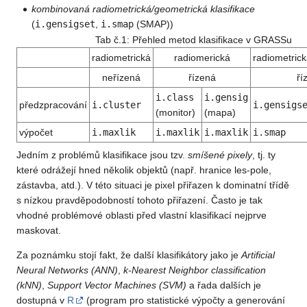
kombinovaná radiometrická/geometrická klasifikace
(
i.gensigset
,
i.smap
(SMAP))
Tab č.1: Přehled metod klasifikace v GRASSu
radiometrická
radiomerická
radiometric
neřízená
řízená
ří
i.class
i.gensig
předzpracování
i.cluster
i.gensigs
(monitor)
(mapa)
výpočet
i.maxlik
i.maxlik
i.maxlik
i.smap
Jedním z problémů klasifikace jsou tzv.
smíšené pixely
, tj. ty
které odrážejí hned několik objektů (např. hranice les-pole,
zástavba, atd.). V této situaci je pixel přiřazen k dominatní třídě
s nízkou pravděpodobností tohoto přiřazení. Často je tak
vhodné problémové oblasti před vlastní klasifikací nejprve
maskovat.
Za poznámku stojí fakt, že další klasifikátory jako je
Artificial
Neural Networks (ANN)
,
k-Nearest Neighbor classification
(kNN)
,
Support Vector Machines (SVM)
a řada dalších je
dostupná v
R
(program pro statistické výpočty a generování