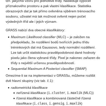
tzn. jakýchsi vzorů pro jednotlivé třídy. Následuje výpočet
příznakového prostoru a pak vlastní klasifikace. Statistika
obrazových dat je tak přímo ovlivněna výběrem trénovacího
souboru, uživatel má tak možnost ovlivnit nejen počet
výsledných tříd ale i jejich význam.
GRASS nabízí dva obecné
klasifikátory
:
Maximum Likelihood classifier
(MLC) – je založen na
předpokladu, že rozdělení bodů tvořících jednu třídu
tréninkových dat má Gaussovo, tedy normální rozdělení.
Lze tak určit statistickou pravděpodobnost dané hodnoty
pixelu jako člena vybrané třídy. Pixel je nakonec zařazen do
třídy s největší určenou pravděpodobností.
Sequential Maximum A Posteriori classifier
(SMAP)
Omezíme-li se na implementaci v GRASSu, můžeme rozlišit
dvě hlavní skupiny (viz tab. č.1):
radiometrická klasifikace
neřízená klasifikace
(
i.cluster
,
i.maxlik
(MLC))
řízená klasifikace
a
kombinovaná částečně řízená
klasifikace
(
i.class
,
i.gensig
,
i.maxlik
)