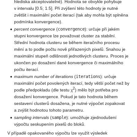
hlediska akceptovatelné). Hodnota se obvykle pohybuje
v intervalu [0.5; 1.5]. Při zvýšení této hodnoty je nutné
zvětšit i maximální počet iterací (tak aby mohla být splněna
podmínka konvergence).
percent convergence
(
convergence
): určuje při jakém
stupni konvergence lze považovat cluster za stabilní.
Střední hodnota clusteru se během iteračního procesu
mění a to podle počtu nově přiřazených pixelů. Snahou je
maximální stupeň odlišnosti jednotlivých clusteru. Proces je
ukončen po dosažení dané konvergence či maximálního
počtu iterací.
maximum number of iterations
(
iterations
): určuje
maximální počet povolených iterací, tedy větší počet než by
2
podle předpokladu (dle testu χ
) mělo být potřeba pro
dosažení konvergence. Pokud je tato hodnota během
sestavení clusterů dosažena, je nutné výpočet zopakovat
a zvýšit hodnotou tohoto parametru.
sampling intervals
(
sample
): umožňuje zjednodušení
výpočtu seskupením pixelů do bloků.
V případě opakovaného výpočtu lze využít výsledek