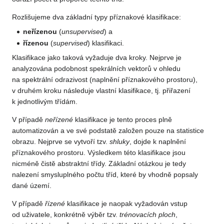
Rozlišujeme dva základní typy příznakové klasifikace:
neřízenou
(
unsupervised
) a
řízenou
(
supervised
) klasifikaci.
Klasifikace jako taková vyžaduje dva kroky. Nejprve je
analyzována podobnost spekrálních vektorů v ohledu
na spektrální odrazivost (naplnění příznakového prostoru),
v druhém kroku následuje vlastní klasifikace, tj. přiřazení
k jednotlivým třídám.
V případě
neřízené
klasifikace je tento proces plně
automatizován a ve své podstatě založen pouze na statistice
obrazu. Nejprve se vytvoří tzv.
shluky
, dojde k naplnění
příznakového prostoru. Výsledkem této klasifikace jsou
nicméně čistě abstraktní třídy. Základní otázkou je tedy
nalezení smysluplného počtu tříd, které by vhodně popsaly
dané území.
V případě
řízené
klasifikace je naopak vyžadován vstup
od uživatele, konkrétně výběr tzv.
trénovacích ploch
,