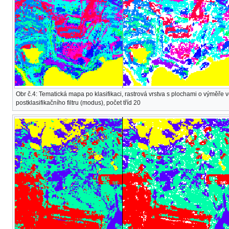
Obr č.4: Tematická mapa po klasifikaci, rastrová vrstva s plochami o výměře v
postklasifikačního filtru (modus), počet tříd 20