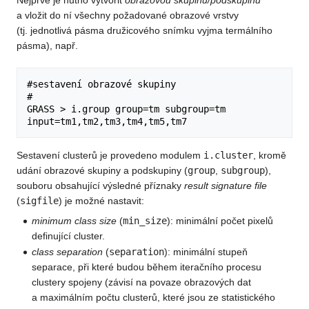
Nejprve je nutno vytvořit
obrazovou skupinu/podskupinu
a vložit do ní všechny požadované obrazové vrstvy
(tj. jednotlivá pásma družicového snímku vyjma termálního
pásma), např.
#sestavení obrazové skupiny

#

GRASS > i.group group=tm subgroup=tm 
Sestavení clusterů je provedeno modulem
i.cluster
, kromě
udání obrazové skupiny a podskupiny (
group
,
subgroup
),
souboru obsahující výsledné příznaky
result signature file
(
sigfile
) je možné nastavit:
minimum class size
(
min_size
): minimální počet pixelů
definující cluster.
class separation
(
separation
): minimální stupeň
separace, při které budou během iteračního procesu
clustery spojeny (závisí na povaze obrazových dat
a maximálním počtu clusterů, které jsou ze statistického