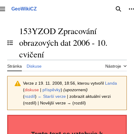
Přeskočit
na
GeoWikiCZ
Hlavní menu
Hledat
O
obsah
153YZOD Zpracování
obrazových dat 2006 - 10.
Přepnout obsah
cvičení
Stránka
Diskuse
Nástroje
Verze z 19. 11. 2008, 18:56, kterou vytvořil
Landa
(
diskuse
|
příspěvky
)
(upozorneni)
(
rozdíl
)
← Starší verze
| zobrazit aktuální verzi
(rozdíl) | Novější verze → (rozdíl)
Tento text se vztahuje k