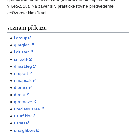
v GRASSu). Na závěr si v praktické rovině předvedeme
neřízenou
klasifikaci.
seznam příkazů
i.group
g.region
i.cluster
i.maxlik
d.rast.leg
r.report
r.mapcalc
d.erase
d.rast
g.remove
r.reclass.area
r.surf.idw
r.stats
r.neighbors