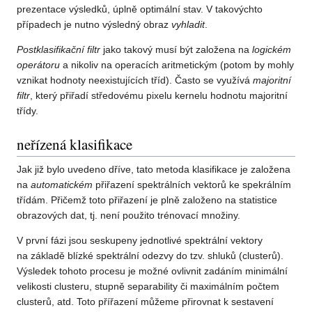
prezentace výsledků, úplně optimální stav. V takovýchto
případech je nutno výsledný obraz
vyhladit
.
Postklasifikační filtr
jako takový musí být založena na
logickém
operátoru
a nikoliv na operacích aritmetickým (potom by mohly
vznikat hodnoty neexistujících tříd). Často se využívá
majoritní
filtr
, který přiřadí středovému pixelu kernelu hodnotu majoritní
třídy.
neřízená klasifikace
Jak již bylo uvedeno dříve, tato metoda klasifikace je založena
na
automatickém
přiřazení spektrálních vektorů ke spekrálním
třídám. Přičemž toto přiřazení je plně založeno na statistice
obrazových dat, tj. není použito trénovací množiny.
V první fázi jsou seskupeny jednotlivé spektrální vektory
na základě blízké spektrální odezvy do tzv. shluků (clusterů).
Výsledek tohoto procesu je možné ovlivnit zadáním minimální
velikosti clusteru, stupně separability či maximálním počtem
clusterů, atd. Toto přířazení můžeme přirovnat k sestavení