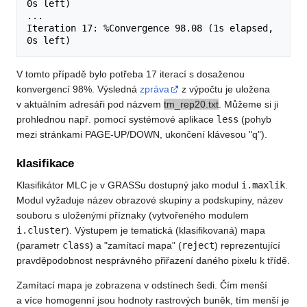
0s left)

...

Iteration 17: %Convergence 98.08 (1s elapsed, 
V tomto případě bylo potřeba 17 iterací s dosaženou
konvergencí 98%. Výsledná
zpráva
z výpočtu je uložena
v aktuálním adresáři pod názvem
tm_rep20.txt
. Můžeme si ji
prohlednou např. pomocí systémové aplikace
less
(pohyb
mezi stránkami PAGE-UP/DOWN, ukončení klávesou "q").
klasifikace
Klasifikátor MLC je v GRASSu dostupný jako modul
i.maxlik
.
Modul vyžaduje název obrazové skupiny a podskupiny, název
souboru s uloženými příznaky (vytvořeného modulem
i.cluster
). Výstupem je tematická (klasifikovaná) mapa
(parametr
class
) a "zamítací mapa" (
reject
) reprezentující
pravděpodobnost nesprávného přiřazení daného pixelu k třídě.
Zamítací mapa je zobrazena v odstínech šedi. Čím menší
a více homogenní jsou hodnoty rastrových buněk, tím menší je