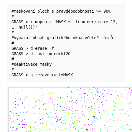
#maskovaní ploch s pravděpodobností >= 90%

#

GRASS > r.mapcalc 'MASK = if(tm_nerzam >= 12, 
1, null())'

#

#vymazat obsah grafického okna včetně rámců

#

GRASS > d.erase -f

GRASS > d.rast tm_nerkl20

#

#deaktivace masky

#
