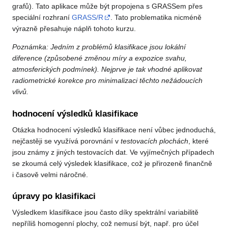
grafů). Tato aplikace může být propojena s GRASSem přes
speciální rozhraní
GRASS/R
. Tato problematika nicméně
výrazně přesahuje náplň tohoto kurzu.
Poznámka: Jedním z problémů klasifikace jsou lokální
diference (způsobené změnou míry a expozice svahu,
atmosferických podmínek). Nejprve je tak vhodné aplikovat
radiometrické korekce pro minimalizaci těchto nežádoucích
vlivů.
hodnocení výsledků klasifikace
Otázka hodnocení výsledků klasifikace není vůbec jednoduchá,
nejčastěji se využívá porovnání v
testovacích plochách
, které
jsou známy z jiných testovacích dat. Ve vyjímečných případech
se zkoumá celý výsledek klasifikace, což je přirozeně finančně
i časově velmi náročné.
úpravy po klasifikaci
Výsledkem klasifikace jsou často díky spektrální variabilitě
nepříliš homogenní plochy, což nemusí být, např. pro účel