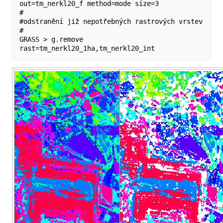
out=tm_nerkl20_f method=mode size=3

#

#odstranění již nepotřebných rastrových vrstev

#

GRASS > g.remove 