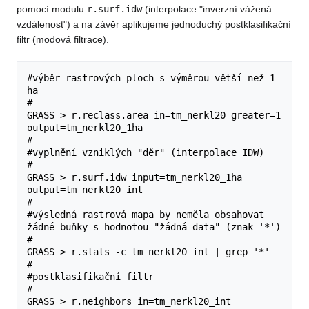
pomocí modulu
r.surf.idw
(interpolace "inverzní vážená
vzdálenost") a na závěr aplikujeme jednoduchý postklasifikační
filtr (modová filtrace).
#výběr rastrových ploch s výměrou větší než 1 
ha

#

GRASS > r.reclass.area in=tm_nerkl20 greater=1 
output=tm_nerkl20_1ha

#

#vyplnění vzniklých "děr" (interpolace IDW)

#

GRASS > r.surf.idw input=tm_nerkl20_1ha 
output=tm_nerkl20_int

#

#výsledná rastrová mapa by neměla obsahovat 
žádné buňky s hodnotou "žádná data" (znak '*')

#

GRASS > r.stats -c tm_nerkl20_int | grep '*'

#

#postklasifikační filtr

#

GRASS > r.neighbors in=tm_nerkl20_int 