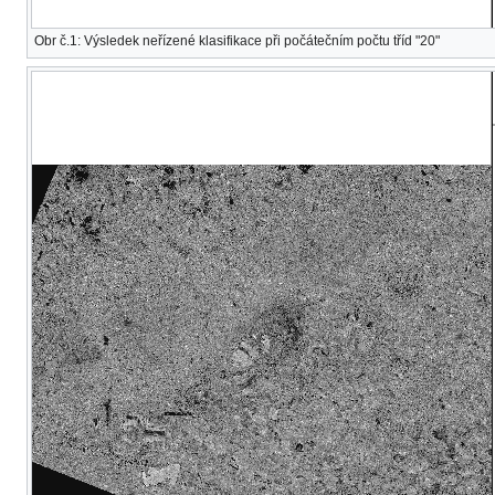
Obr č.1: Výsledek neřízené klasifikace při počátečním počtu tříd "20"