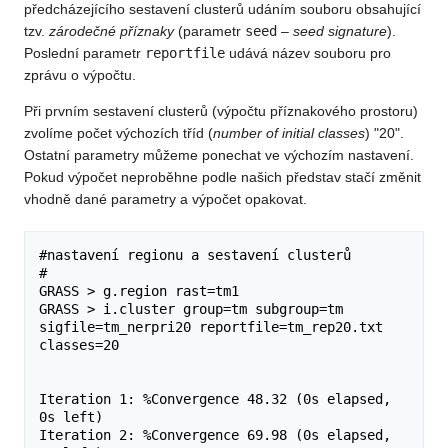
předcházejícího sestavení clusterů udáním souboru obsahující
tzv.
zárodečné příznaky
(parametr
seed
–
seed signature
).
Poslední parametr
reportfile
udává název souboru pro
zprávu o výpočtu.
Při prvním sestavení clusterů (výpočtu příznakového prostoru)
zvolíme počet výchozích tříd (
number of initial classes
) "20".
Ostatní parametry můžeme ponechat ve výchozím nastavení.
Pokud výpočet neproběhne podle našich představ stačí změnit
vhodně dané parametry a výpočet opakovat.
#nastavení regionu a sestavení clusterů

#

GRASS > g.region rast=tm1

GRASS > i.cluster group=tm subgroup=tm 
sigfile=tm_nerpri20 reportfile=tm_rep20.txt 
classes=20

Iteration 1: %Convergence 48.32 (0s elapsed, 
0s left)

Iteration 2: %Convergence 69.98 (0s elapsed, 