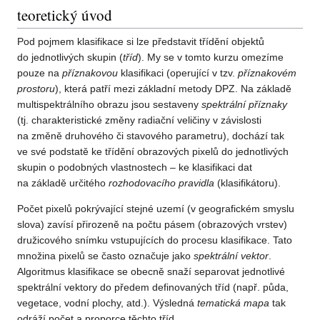
teoretický úvod
Pod pojmem klasifikace si lze představit třídění objektů
do jednotlivých skupin (
tříd
). My se v tomto kurzu omezíme
pouze na
příznakovou
klasifikaci (operující v tzv.
příznakovém
prostoru
), která patří mezi základní metody DPZ. Na základě
multispektrálního obrazu jsou sestaveny
spektrální příznaky
(tj. charakteristické změny radiační veličiny v závislosti
na změně druhového či stavového parametru), dochází tak
ve své podstatě ke třídění obrazových pixelů do jednotlivých
skupin o podobných vlastnostech – ke klasifikaci dat
na základě určitého
rozhodovacího pravidla
(klasifikátoru).
Počet pixelů pokrývající stejné uzemí (v geografickém smyslu
slova) zavísí přirozeně na počtu pásem (obrazových vrstev)
družicového snímku vstupujících do procesu klasifikace. Tato
množina pixelů se často označuje jako
spektrální vektor
.
Algoritmus klasifikace se obecně snaží separovat jednotlivé
spektrální vektory do předem definovaných tříd (např. půda,
vegetace, vodní plochy, atd.). Výsledná
tematická mapa
tak
odráží počet a proporce těchto tříd.