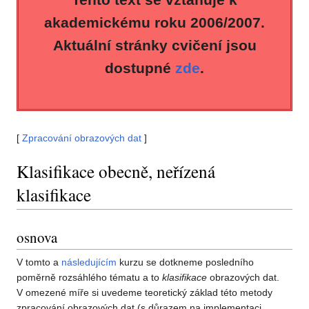
akademickému roku 2006/2007.
Aktuální stránky cvičení jsou
dostupné
zde
.
[
Zpracování obrazových dat
]
Klasifikace obecně, neřízená
klasifikace
osnova
V tomto a
následujícím
kurzu se dotkneme posledního
poměrně rozsáhlého tématu a to
klasifikace
obrazových dat.
V omezené míře si uvedeme teoretický základ této metody
zpracování obrazových dat (s důrazem na implementaci