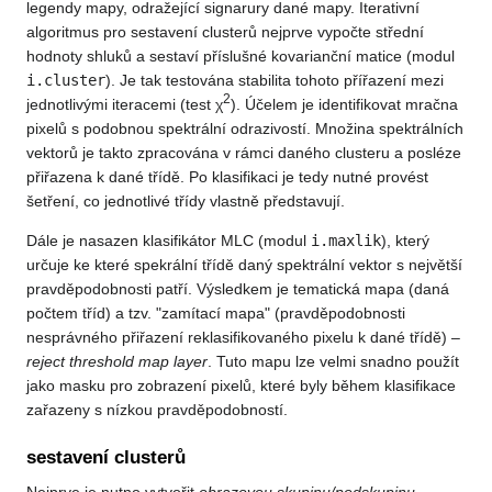
legendy mapy, odražející signarury dané mapy. Iterativní
algoritmus pro sestavení clusterů nejprve vypočte střední
hodnoty shluků a sestaví příslušné kovarianční matice (modul
i.cluster
). Je tak testována stabilita tohoto přířazení mezi
2
jednotlivými iteracemi (test χ
). Účelem je identifikovat mračna
pixelů s podobnou spektrální odrazivostí. Množina spektrálních
vektorů je takto zpracována v rámci daného clusteru a posléze
přiřazena k dané třídě. Po klasifikaci je tedy nutné provést
šetření, co jednotlivé třídy vlastně představují.
Dále je nasazen klasifikátor MLC (modul
i.maxlik
), který
určuje ke které spekrální třídě daný spektrální vektor s největší
pravděpodobnosti patří. Výsledkem je tematická mapa (daná
počtem tříd) a tzv. "zamítací mapa" (pravděpodobnosti
nesprávného přiřazení reklasifikovaného pixelu k dané třídě) –
reject threshold map layer
. Tuto mapu lze velmi snadno použít
jako masku pro zobrazení pixelů, které byly během klasifikace
zařazeny s nízkou pravděpodobností.
sestavení clusterů