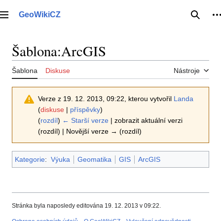
Přeskočit
na
GeoWikiCZ
Hlavní menu
Hledat
O
obsah
Šablona
:
ArcGIS
Šablona
Diskuse
Nástroje
Verze z 19. 12. 2013, 09:22, kterou vytvořil
Landa
(
diskuse
|
příspěvky
)
(
rozdíl
)
← Starší verze
| zobrazit aktuální verzi
(rozdíl) | Novější verze → (rozdíl)
Kategorie
:
Výuka
Geomatika
GIS
ArcGIS
Stránka byla naposledy editována 19. 12. 2013 v 09:22.